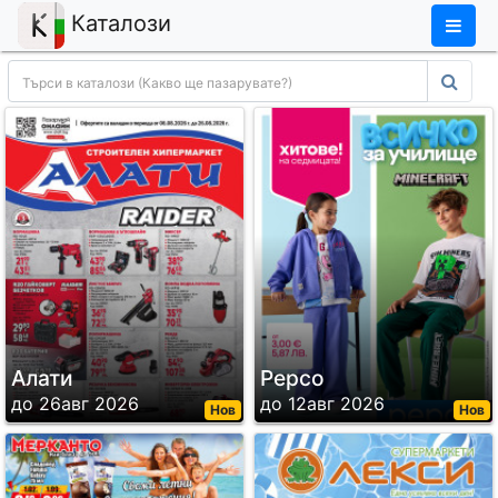
×
Каталози
Алати
Pepco
до 26авг 2026
до 12авг 2026
Нов
Нов