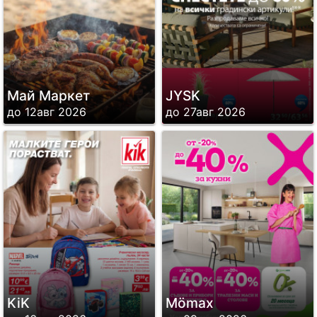
Май Маркет
JYSK
до 12авг 2026
до 27авг 2026
KiK
Mömax