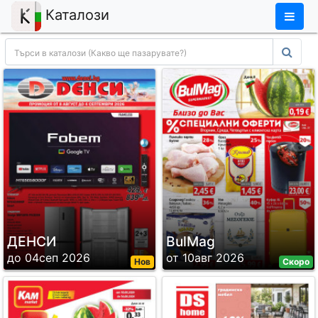
×
Каталози
ДЕНСИ
BulMag
до 04сеп 2026
от 10авг 2026
Нов
Скоро