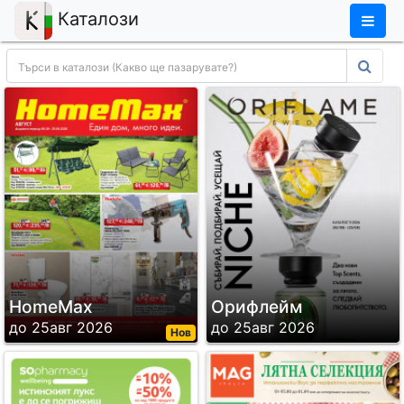
×
Каталози
HomeMax
Орифлейм
до 25авг 2026
до 25авг 2026
Нов