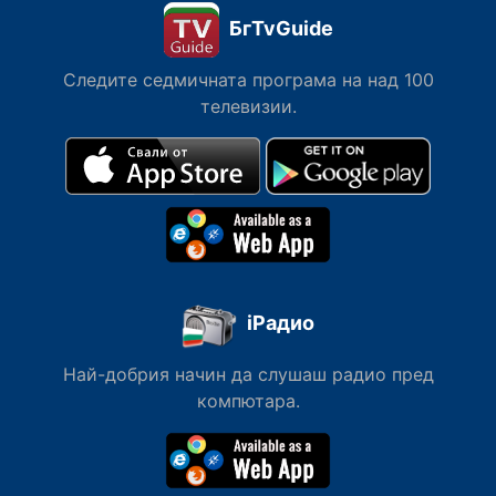
БгTvGuide
Следите седмичната програма на над 100
телевизии.
iРадио
Най-добрия начин да слушаш радио пред
компютара.