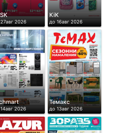
YSK
KiK
 27авг 2026
до 16авг 2026
chmart
Темакс
 14авг 2026
до 13авг 2026