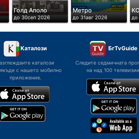
Голд Аполо
Метро
К
до 30сеп 2026
до 31авг 2026
до
Каталози
БгTvGuide
азглеждаите каталози
Следите седмичната про
сякъде с нашето мобилно
на над 100 телевизии
приложение.