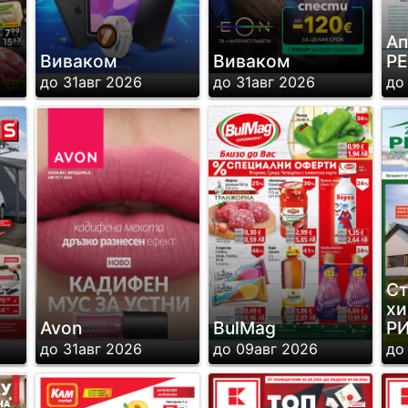
Ап
Виваком
Виваком
Р
до 31авг 2026
до 31авг 2026
до
Ст
хи
Avon
BulMag
Р
до 31авг 2026
до 09авг 2026
до