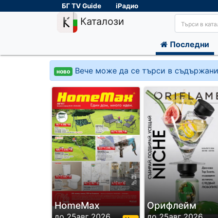
БГ TV Guide
iРадио
Каталози
Последни
Вече може да се търси в съдържани
ново
HomeMax
Орифлейм
до 25авг 2026
до 25авг 2026