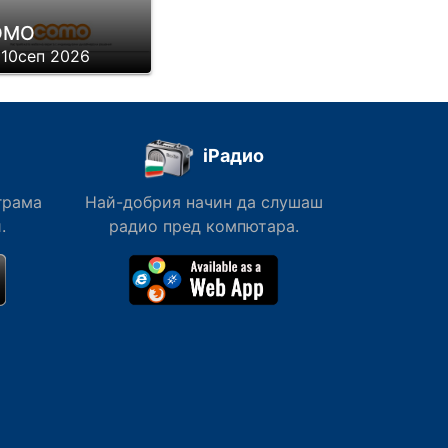
ОМО
 10сеп 2026
iРадио
грама
Най-добрия начин да слушаш
.
радио пред компютара.