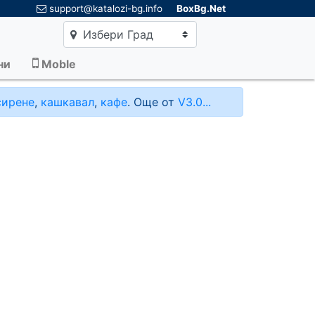
×
support@katalozi-bg.info
BoxBg.Net
Избери Град
ни
Moble
сирене
,
кашкавал
,
кафе
. Още от
V3.0...