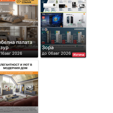
белна палата
зур
Зора
 16авг 2026
до 06авг 2026
Изтича