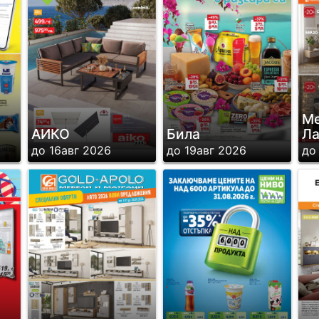
Ме
АИКО
Била
Ла
до 16авг 2026
до 19авг 2026
до