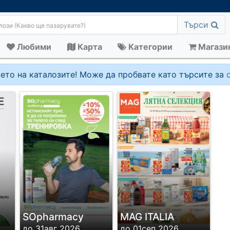
Търси
Любими
Карта
Категории
Магази
ето на каталозите! Може да пробвате като търсите за
SОpharmacy
MAG ITALIA
до 31авг 2026
до 01сеп 2026