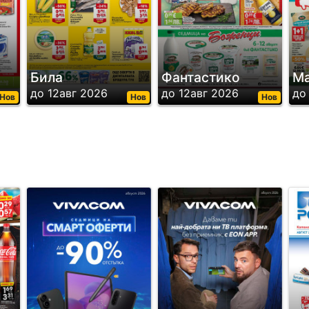
Била
Фантастико
Ма
до 12авг 2026
до 12авг 2026
до
Нов
Нов
Нов