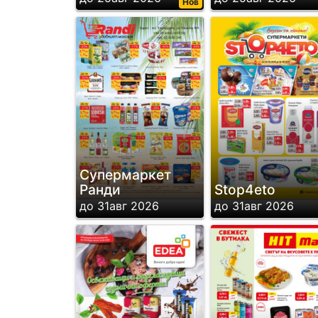
Нов
Супермаркет
Ранди
Stop4eto
до 31авг 2026
до 31авг 2026