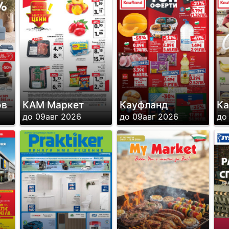
ов
КАМ Маркет
Кауфланд
Ка
до 09авг 2026
до 09авг 2026
до