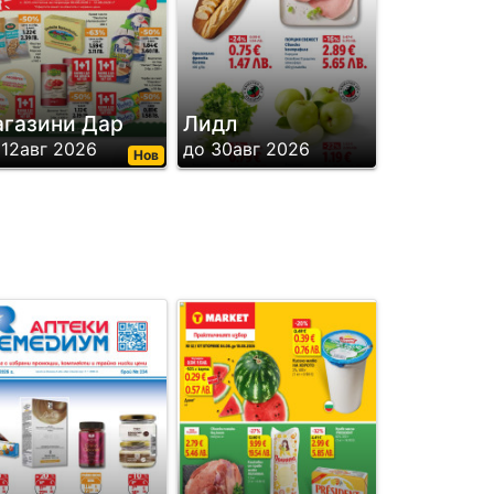
газини Дар
Лидл
 12авг 2026
до 30авг 2026
Нов