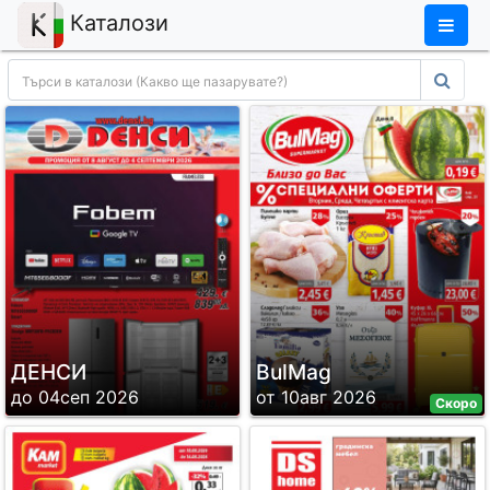
×
Каталози
ДЕНСИ
BulMag
до 04сеп 2026
от 10авг 2026
Скоро