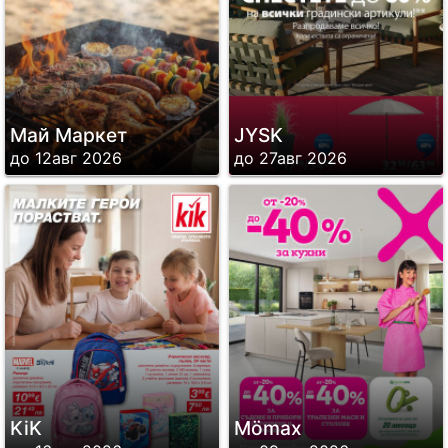
Май Маркет
JYSK
до 12авг 2026
до 27авг 2026
KiK
Mömax