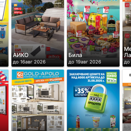
Ме
АИКО
Била
Ла
до 16авг 2026
до 19авг 2026
до