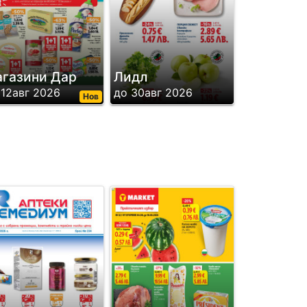
газини Дар
Лидл
 12авг 2026
до 30авг 2026
Нов