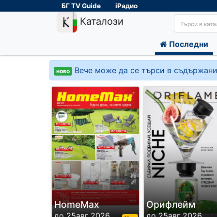
БГ TV Guide
iРадио
Каталози
Последни
Вече може да се търси в съдържани
ново
HomeMax
Орифлейм
до 25авг 2026
до 25авг 2026