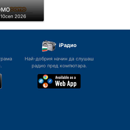
ОМО
 10сеп 2026
iРадио
грама
Най-добрия начин да слушаш
.
радио пред компютара.