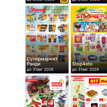
Нов
Супермаркет
Ранди
Stop4eto
до 31авг 2026
до 31авг 2026