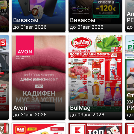
Ап
Виваком
Виваком
Р
до 31авг 2026
до 31авг 2026
до
Ст
хи
Avon
BulMag
Р
до 31авг 2026
до 09авг 2026
до