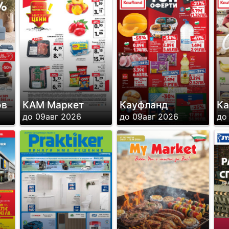
ов
КАМ Маркет
Кауфланд
Ка
до 09авг 2026
до 09авг 2026
до