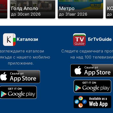
Голд Аполо
Метро
К
до 30сеп 2026
до 31авг 2026
до
Каталози
БгTvGuide
азглеждаите каталози
Следите седмичната про
сякъде с нашето мобилно
на над 100 телевизии
приложение.