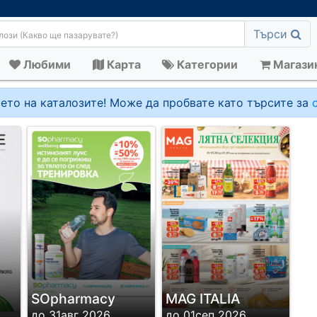
Търси
Любими
Карта
Категории
Магази
ето на каталозите! Може да пробвате като търсите за
SОpharmacy
MAG ITALIA
до 31авг 2026
до 01сеп 2026