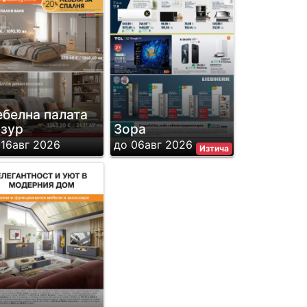
белна палата
зур
Зора
 16авг 2026
до 06авг 2026
Изтича