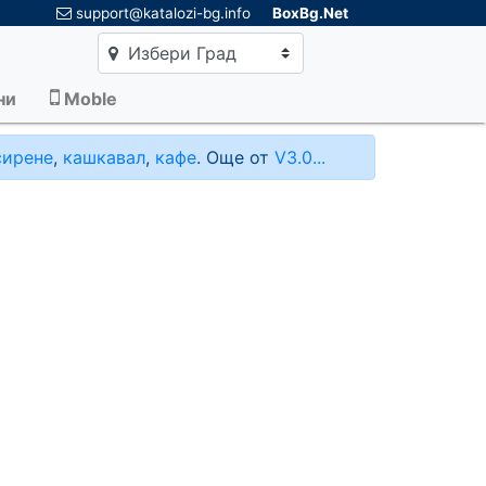
×
support@katalozi-bg.info
BoxBg.Net
Избери Град
ни
Moble
сирене
,
кашкавал
,
кафе
. Още от
V3.0...