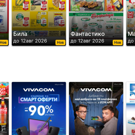
Била
Фантастико
Ма
до 12авг 2026
до 12авг 2026
до
Нов
Нов
Нов