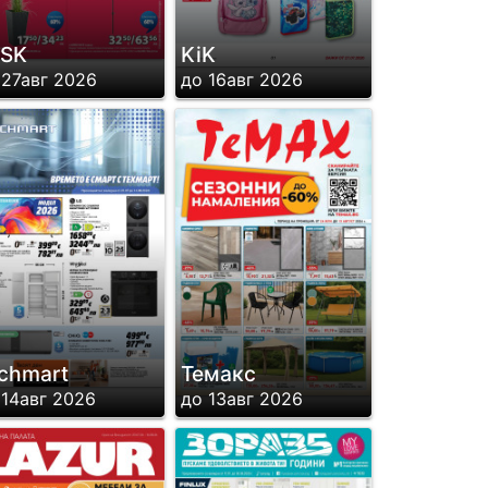
YSK
KiK
 27авг 2026
до 16авг 2026
chmart
Темакс
 14авг 2026
до 13авг 2026