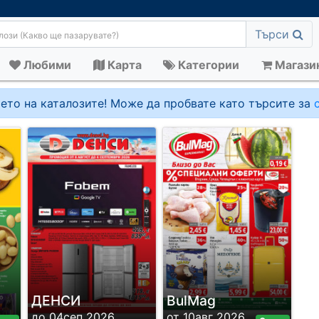
Търси
Любими
Карта
Категории
Магази
ето на каталозите! Може да пробвате като търсите за
ДЕНСИ
BulMag
до 04сеп 2026
от 10авг 2026