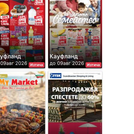
уфланд
Кауфланд
 09авг 2026
до 09авг 2026
Изтича
Изтича