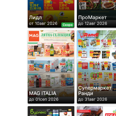
Лидл
ПроМаркет
от 10авг 2026
до 12авг 2026
Скоро
Супермаркет
MAG ITALIA
Ранди
до 01сеп 2026
до 31авг 2026