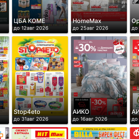
ЦБА КОМЕ
HomeMax
О
до 12авг 2026
до 25авг 2026
до
Stop4eto
АИКО
А
до 31авг 2026
до 16авг 2026
до