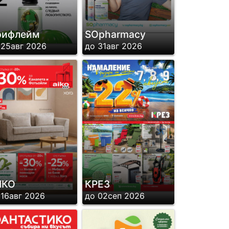
рифлейм
SОpharmacy
 25авг 2026
до 31авг 2026
ИКО
КРЕЗ
 16авг 2026
до 02сеп 2026