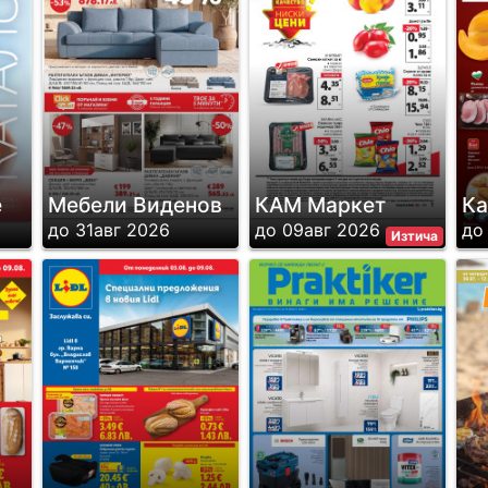
е
Мебели Виденов
КАМ Маркет
Ка
до 31авг 2026
до 09авг 2026
до
Изтича