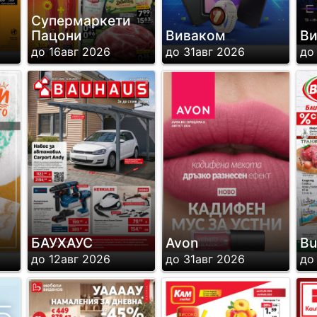
Супермаркети
Пацони
Виваком
В
до 16авг 2026
до 31авг 2026
до
БАУХАУС
Avon
Bu
до 12авг 2026
до 31авг 2026
до