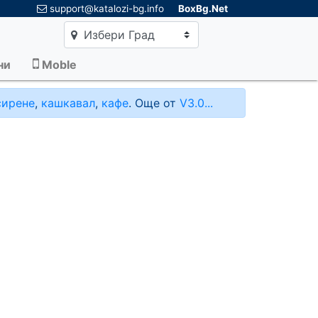
×
support@katalozi-bg.info
BoxBg.Net
Избери Град
ни
Moble
сирене
,
кашкавал
,
кафе
. Още от
V3.0...