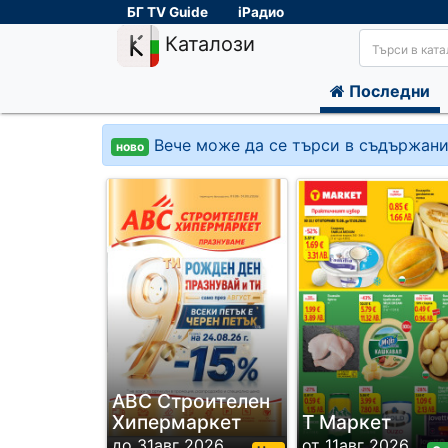
БГ TV Guide
iРадио
Каталози
Последни
Вече може да се търси в съдържани
ново
ABC Строителен
Хипермаркет
Т Маркет
до 31авг 2026
от 11авг 2026