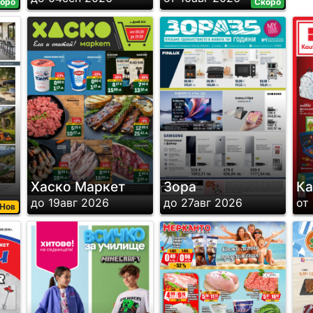
оро
Скоро
Хаско Маркет
Зора
Ка
до 19авг 2026
до 27авг 2026
от
Нов