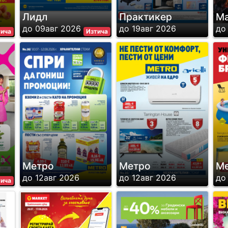
Лидл
Практикер
Ма
до 09авг 2026
до 19авг 2026
до
тича
Изтича
Метро
Метро
М
до 12авг 2026
до 12авг 2026
до
тича