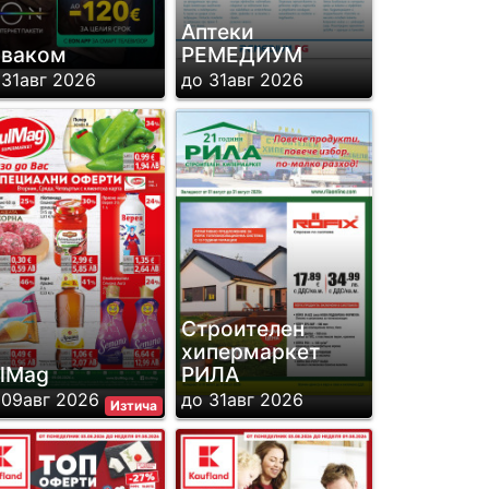
Аптеки
иваком
РЕМЕДИУМ
 31авг 2026
до 31авг 2026
Строителен
хипермаркет
lMag
РИЛА
 09авг 2026
до 31авг 2026
Изтича