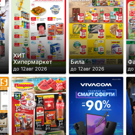
ХИТ
Хипермаркет
Била
Фа
до 12авг 2026
до 12авг 2026
до