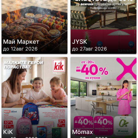
Май Маркет
JYSK
до 12авг 2026
до 27авг 2026
KiK
Mömax