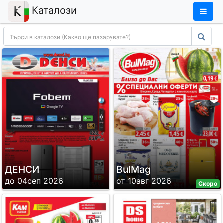
×
Каталози
ДЕНСИ
BulMag
до 04сеп 2026
от 10авг 2026
Скоро