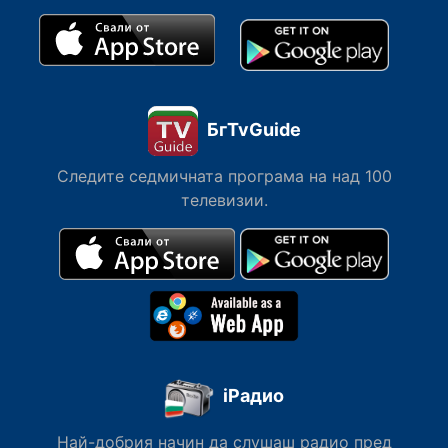
БгTvGuide
Следите седмичната програма на над 100
телевизии.
iРадио
Най-добрия начин да слушаш радио пред