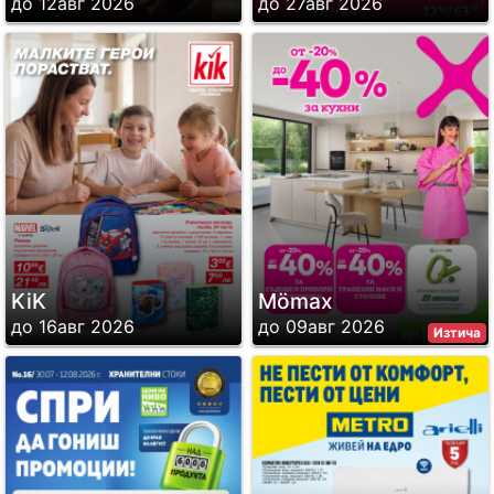
до 12авг 2026
до 27авг 2026
KiK
Mömax
до 16авг 2026
до 09авг 2026
Изтича