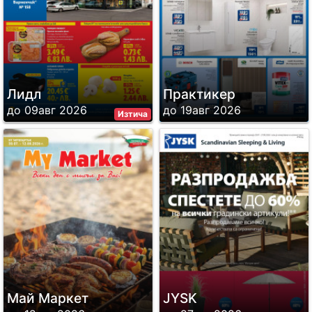
Лидл
Практикер
до 09авг 2026
до 19авг 2026
Изтича
Май Маркет
JYSK