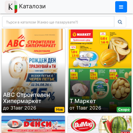
×
Каталози
ABC Строителен
Хипермаркет
Т Маркет
до 31авг 2026
от 11авг 2026
Нов
Скоро