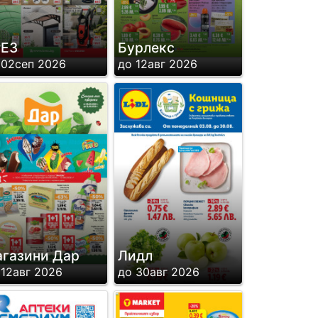
РЕЗ
Бурлекс
 02сеп 2026
до 12авг 2026
газини Дар
Лидл
 12авг 2026
до 30авг 2026