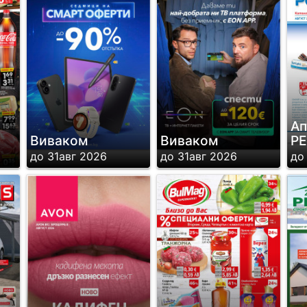
Ап
Виваком
Виваком
Р
до 31авг 2026
до 31авг 2026
до