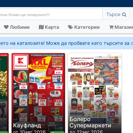
Търси
Любими
Карта
Категории
Магази
ето на каталозите! Може да пробвате като търсите за
Болеро
Кауфланд
Супермаркети
от 10авг 2026
до 12авг 2026