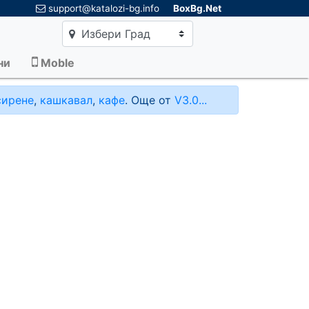
×
support@katalozi-bg.info
BoxBg.Net
Избери Град
ни
Moble
сирене
,
кашкавал
,
кафе
. Още от
V3.0...