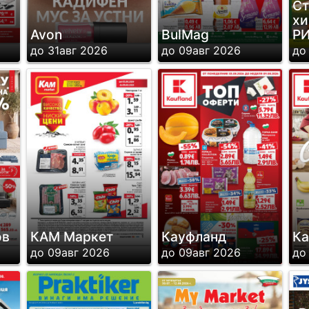
Ст
хи
Avon
BulMag
Р
до 31авг 2026
до 09авг 2026
до
ов
КАМ Маркет
Кауфланд
Ка
до 09авг 2026
до 09авг 2026
до