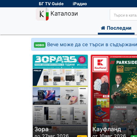
БГ TV Guide
iРадио
Каталози
Последни
Вече може да се търси в съдържани
ново
Зора
Кауфланд
до 27авг 2026
от 10авг 2026