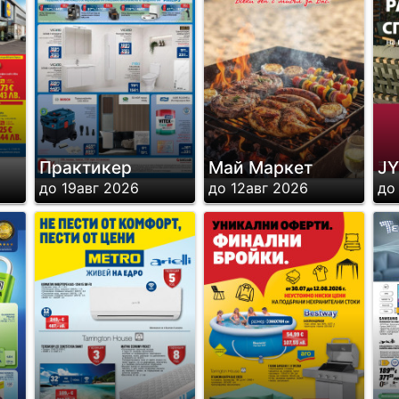
Практикер
Май Маркет
J
до 19авг 2026
до 12авг 2026
до