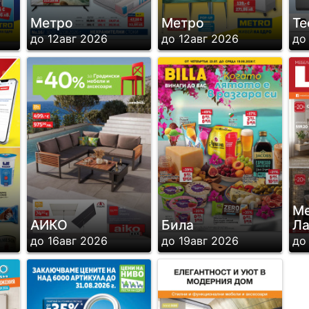
Метро
Метро
Te
до 12авг 2026
до 12авг 2026
до
Ме
АИКО
Била
Ла
до 16авг 2026
до 19авг 2026
до