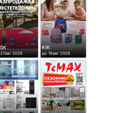
YSK
KiK
 27авг 2026
до 16авг 2026