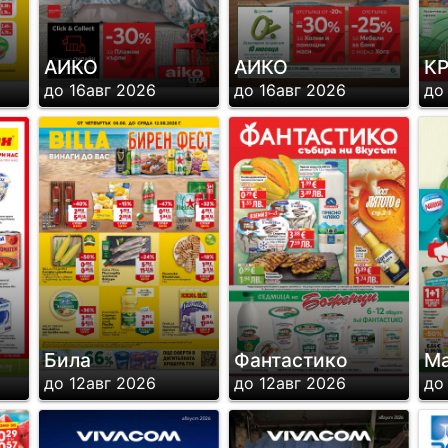
АИКО
АИКО
К
до 16авг 2026
до 16авг 2026
до
Била
Фантастико
Ма
до 12авг 2026
до 12авг 2026
до