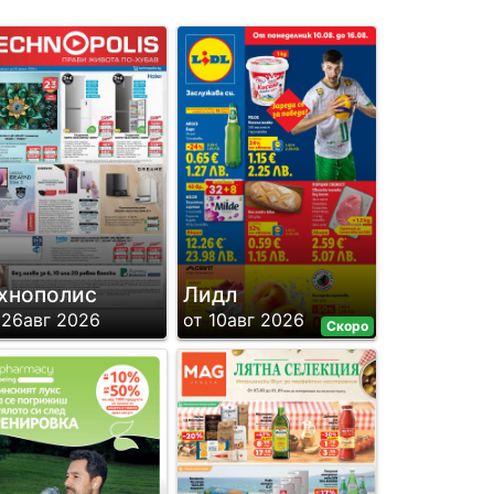
хнополис
Лидл
 26авг 2026
от 10авг 2026
Скоро