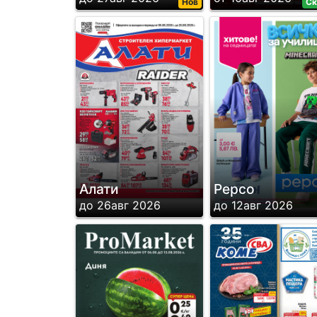
Нов
Ск
Алати
Pepco
до 26авг 2026
до 12авг 2026