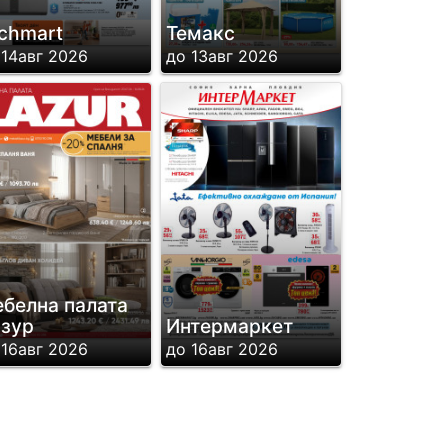
chmart
Темакс
 14авг 2026
до 13авг 2026
белна палата
зур
Интермаркет
 16авг 2026
до 16авг 2026