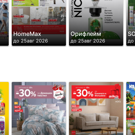
HomeMax
Орифлейм
SО
до 25авг 2026
до 25авг 2026
до