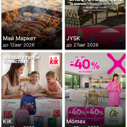
Май Маркет
JYSK
до 12авг 2026
до 27авг 2026
KiK
Mömax