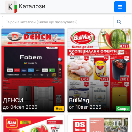
×
Каталози
ДЕНСИ
BulMag
до 04сеп 2026
от 10авг 2026
Нов
Скоро