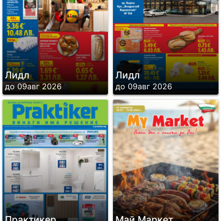
Лидл
Лидл
до 09авг 2026
до 09авг 2026
Практикер
Май Маркет