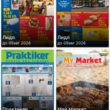
Лидл
Лидл
до 09авг 2026
до 09авг 2026
Практикер
Май Маркет