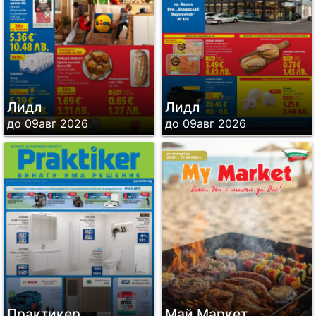
Лидл
Лидл
до 09авг 2026
до 09авг 2026
Практикер
Май Маркет