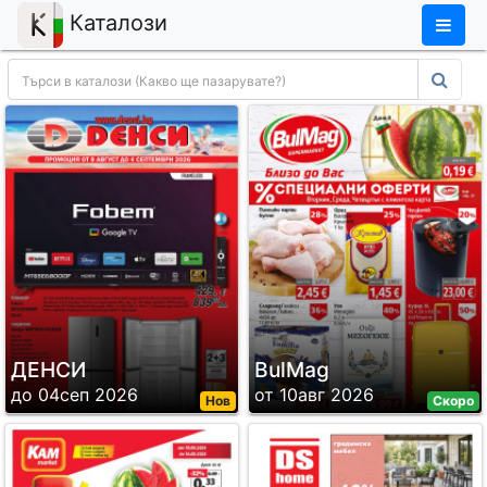
×
Каталози
ДЕНСИ
BulMag
до 04сеп 2026
от 10авг 2026
Нов
Скоро