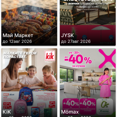
Май Маркет
JYSK
до 12авг 2026
до 27авг 2026
KiK
Mömax