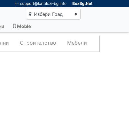
×
support@katalozi-bg.info
BoxBg.Net
Избери Град
ни
Moble
лни
Строителство
Мебели