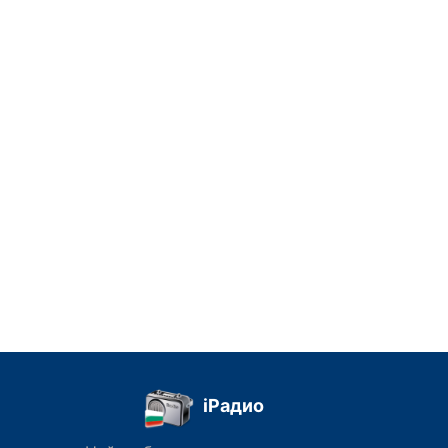
iРадио