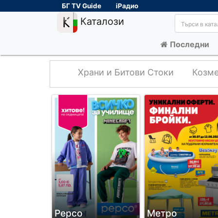
БГ TV Guide
iРадио
Каталози
Последни
Храни и Битови Стоки
Козме
Pepco
Метро