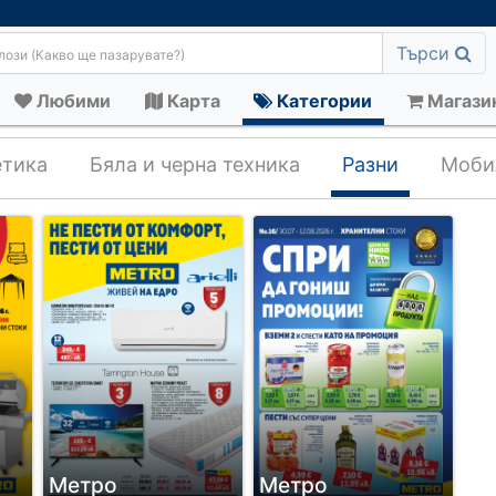
Търси
Любими
Карта
Категории
Магази
тика
Бяла и черна техника
Разни
Моби
Метро
Метро