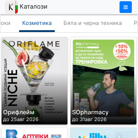
×
Каталози
токи
Козметика
Бяла и черна техника
Р
Орифлейм
SОpharmacy
до 25авг 2026
до 31авг 2026