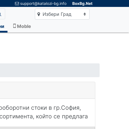
×
support@katalozi-bg.info
BoxBg.Net
Избери Град
ни
Moble
ооборотни стоки в гр.София,
сортимента, който се предлага