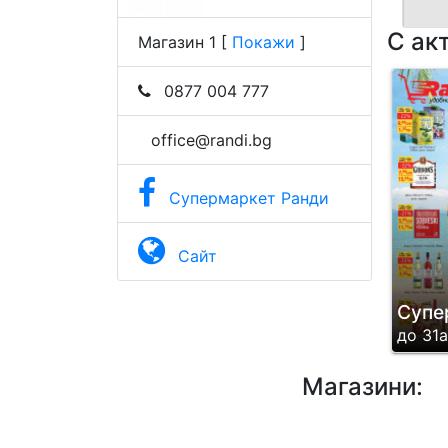
С ак
Магазин 1
[
Покажи
]
0877 004 777
office@randi.bg
Супермаркет Ранди
Сайт
Супе
до 31
Магазини: