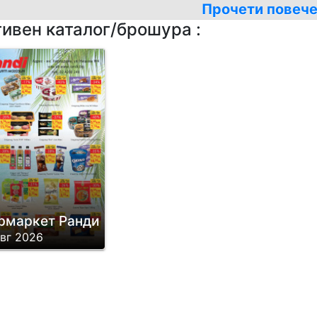
Прочети повеч
тивен каталог/брошура :
рмаркет Ранди
авг 2026