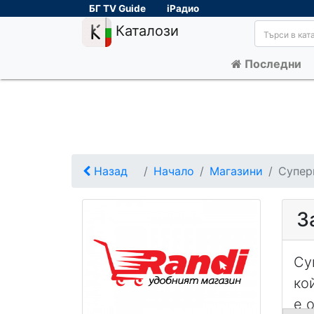
БГ TV Guide
iРадио
Каталози
Последни
Назад
Начало
Магазини
Супер
З
Су
ко
е 