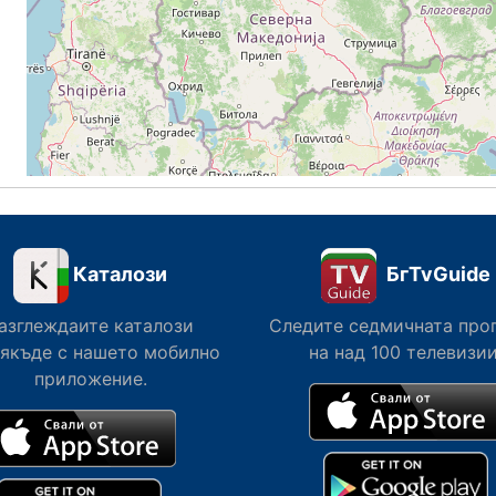
Каталози
БгTvGuide
азглеждаите каталози
Следите седмичната про
сякъде с нашето мобилно
на над 100 телевизии
приложение.