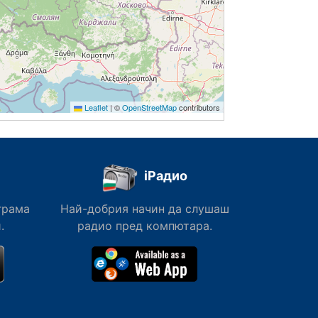
Leaflet
|
©
OpenStreetMap
contributors
iРадио
грама
Най-добрия начин да слушаш
.
радио пред компютара.