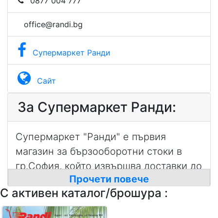
0877 004 777
office@randi.bg
Супермаркет Ранди
Сайт
За Супермаркет Ранди:
Супермаркет "Ранди" е първия
магазин за бързооборотни стоки в
гр.София, който извършва доставки до
Прочети повече
дома на клиента. Асортимента, който
С активен каталог/брошура :
се предлага е от над 7000 артикула.