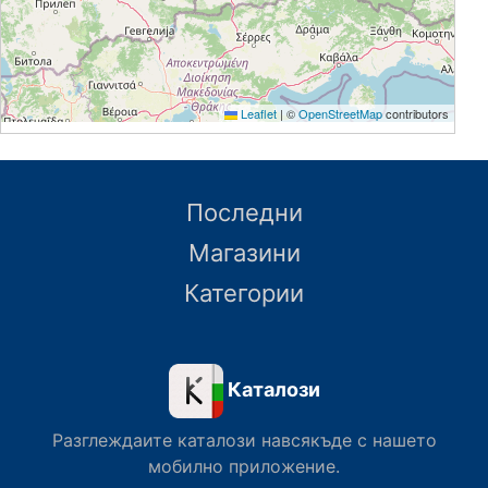
Leaflet
|
©
OpenStreetMap
contributors
Последни
Магазини
Категории
Каталози
Разглеждаите каталози навсякъде с нашето
мобилно приложение.