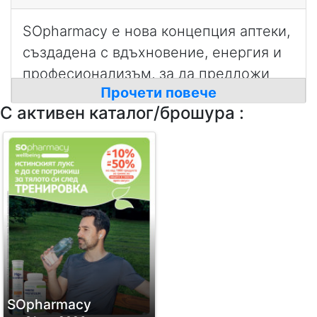
SOpharmacy е нова концепция аптеки,
създадена с вдъхновение, енергия и
професионализъм, за да предложи
Прочети повече
съвременен подход в обслужването
С активен каталог/брошура :
на здравните потребности на
пациентите в България.
Нашата мисия е да се превърнем в
доверен партньор в грижата за
здравето на пациента...за цял живот!
SОpharmacy