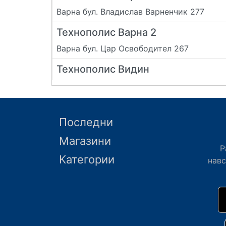
Варна бул. Владислав Варненчик 277
Технополис Варна 2
Варна бул. Цар Освободител 267
Технополис Видин
Видин бул. Панония
Технополис Враца
Последни
Враца местност Егледжето (срещу Химко
Магазини
Технополис Габрово
Р
Категории
Габрово ул. Индустриална 10
нав
Технополис Добрич
Добрич кръстовището на Околовръстен
път и ул. Батовска