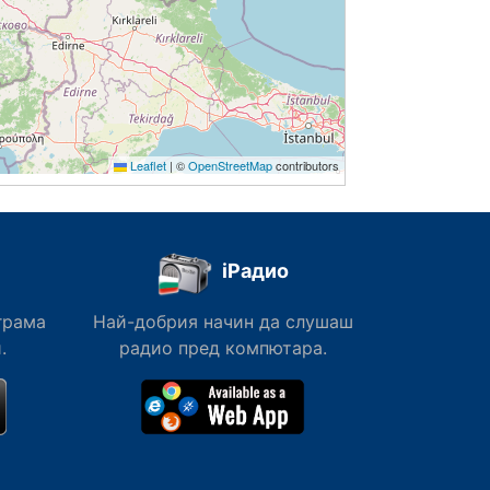
Leaflet
|
©
OpenStreetMap
contributors
iРадио
грама
Най-добрия начин да слушаш
.
радио пред компютара.