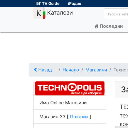
БГ TV Guide
iРадио
Каталози
Последни
Назад
Начало
Магазини
Техно
З
Има Online Магазини
ТЕ
те
Магазин 33
[
Покажи
]
ко