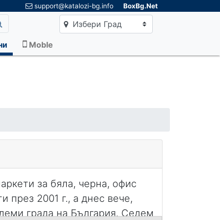
×
support@katalozi-bg.info
BoxBg.Net
Избери Град
ни
Moble
ркети за бяла, черна, офис
 през 2001 г., а днес вече,
леми града на България. Седем