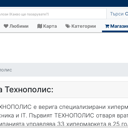
Търси
Любими
Карта
Категории
Магази
полис
а Технополис:
ХНОПОЛИС е верига специализирани хиперма
хника и IT. Първият ТЕХНОПОЛИС отваря врати
мпанията управлява 33 хипермаркета в 25 го