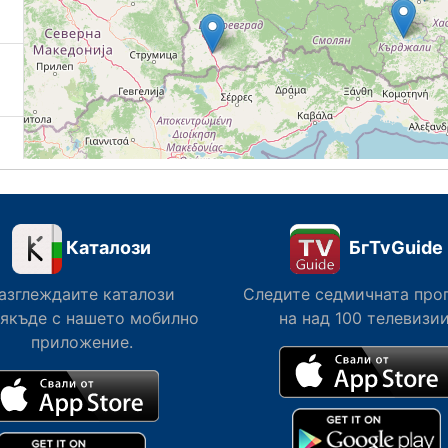
)
Каталози
БгTvGuide
азглеждаите каталози
Следите седмичната про
сякъде с нашето мобилно
на над 100 телевизии
приложение.