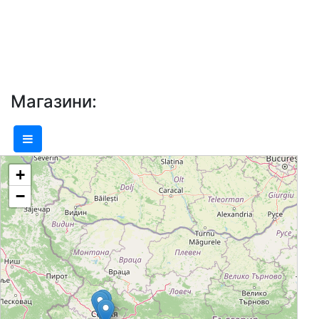
необходимо, за да бъдете "Добре
дошли у дома". Обзавеждане за
всички помещения, осветление и
аксесоари, с които се постига
необходимата завършеност и уют на
Магазини:
дома ще впечатлят и най-
претенциозните сред вас. Еником-М
предлага широка гама от продукти и
+
асортимент, който непрекъснато се
−
обновява. Всички артикули са с
доказано качество и произход от
водещи световни и български
производители. Компанията разполага
с 3 магазина на територията на град
София.