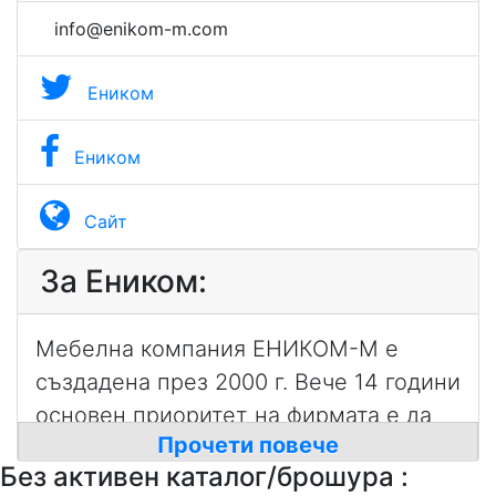
info@enikom-m.com
Eником
Eником
Сайт
За Eником:
Мебелна компания ЕНИКОМ-М е
създадена през 2000 г. Вече 14 години
основен приоритет на фирмата е да
Прочети повече
създава уют, хармония и красота на
Без активен каталог/брошура :
разумни цени, предлагайки всичко