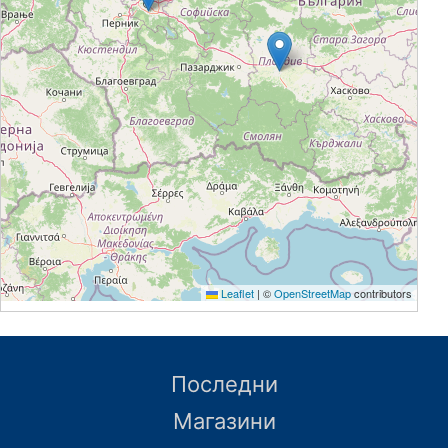
Leaflet
|
©
OpenStreetMap
contributors
Последни
Магазини