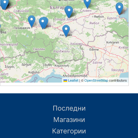
Leaflet
|
©
OpenStreetMap
contributors
Последни
Магазини
Категории