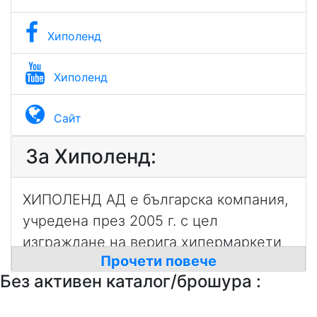
Хиполенд
Хиполенд
Сайт
За Хиполенд:
ХИПОЛЕНД АД е българска компания,
учредена през 2005 г. с цел
изграждане на верига хипермаркети
Прочети повече
за детски и бебешки стоки в цялата
Без активен каталог/брошура :
страна. Мисията на ХИПОЛЕНД е да
дава на родителите най-широк избор