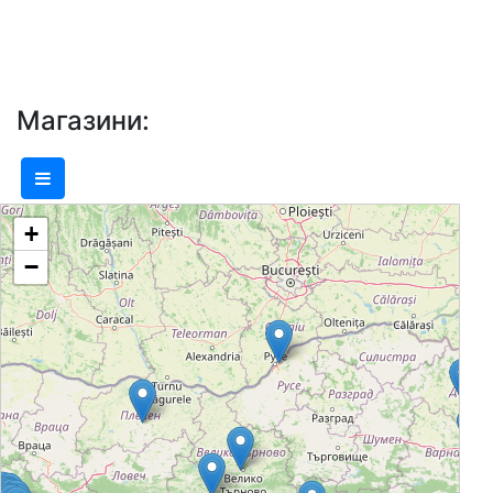
от качествени и маркови стоки за
техните бебета и деца и да обслужва
този избор компетентно, учтиво и с
грижа. ХИПОЛЕНД е най-голямата в
Магазини:
България верига детски
хипермаркети. Във всеки от
магазините ни се предлага всичко,
+
необходимо за отглеждането и
−
възпитанието на детето от раждането
му до 10-12 годишна възраст.