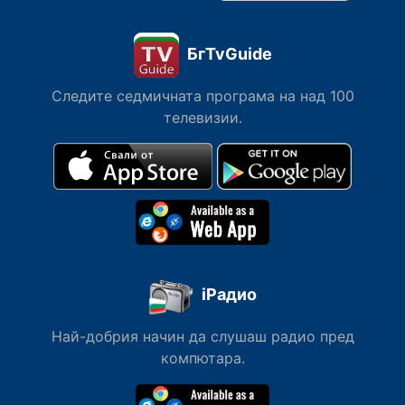
БгTvGuide
Следите седмичната програма на над 100
телевизии.
iРадио
Най-добрия начин да слушаш радио пред
компютара.