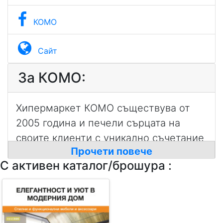
КОМО
Сайт
За КОМО:
Хипермаркет КОМО съществува от
2005 година и печели сърцата на
своите клиенти с уникално съчетание
Прочети повече
от модерни, удобни и качествени
С активен каталог/брошура :
мебели на достъпни цени. КОМО е за
всеки, който обича цветовете в
живота и в интериора и за онези от
нас, които са винаги отворени за нови