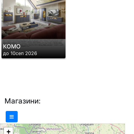
идеи как да направят ежедневието си
по-красиво и по-комфортно. КОМО е
магазин за индивидуалисти,
експериментатори, поклонници на
модерното и любители на красивото и
КОМО
качественото.
до 10сеп 2026
Хипермаркет КОМО е един от общо
петте филиала на Австрийската
верига К.Лудвиг и единственият
хипермаркет за мебели и аксесоари в
България. Останалите 4 шоурума са
Магазини:
позиционирани в столицата на
Австрия – Виена, най-големият от
които на площ над 35 000 кв.м е
изложено огромно разнообразие от
+