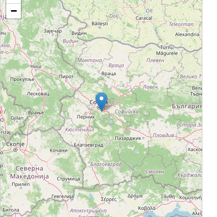
невероятни и модерни предложения
−
за обзавеждането и декорацията.
Асортиментът на КОМО се избира
след строго съгласуване на
българската страна с централата в
Австрия. За хипермаркета в България
се стараем да подбираме само най-
качественото и модерното за нашите
клиенти. Политика на фирмата е
тясната работа предимно с немски и
австрийски известни производители
на мебели, като КОМО разшири
диапазона си от 2010 година със
съвместната си работа с
производители от Франция, Словения