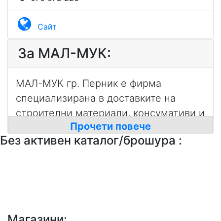
Сайт
За МАЛ-МУК:
МАЛ-МУК гр. Перник е фирма
специализирана в доставките на
строителни материали, консумативи и
Прочети повече
инструменти. От основаването си
Без активен каталог/брошура :
през 1993 г. фирмата успя да изгради
няколко търговски обекта, в които
работи над 150 служители. Имаме
добре развита дистрибуторска мрежа
в цялата страна, с над 250 партньора
(търговски дружества) и работим
Магазини: