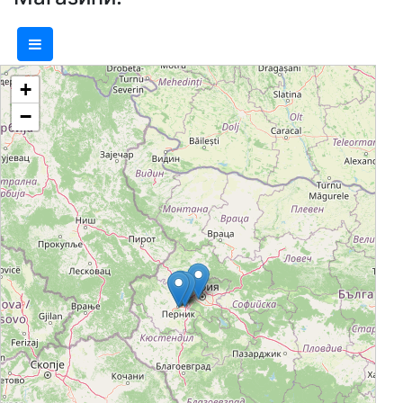
успешно с много строителни фирми.
Разполагаме със складова база и
търговска площ 25 000 м2, а също и
+
собствен транспорт.
−
Фирмата непрекъснато обновява и
разширява продуктовата си гама. В
момента разполагаме с над 35 000
артикула на склад, както и с изделия
по поръчка. От самото си създаване,
фирмата дистрибутира
висококачествени продукти на
водещи производители в бранша:
Идеал Стандарт - Видима, Кай груп,
Мегахим, Теразид, Баумит и много
други.