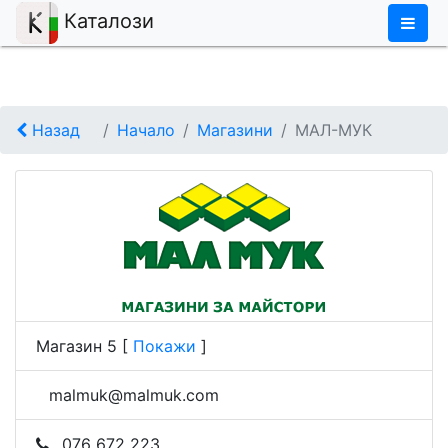
×
Каталози
Назад
Начало
Магазини
МАЛ-МУК
Магазин 5
[
Покажи
]
malmuk@malmuk.com
076 672 223