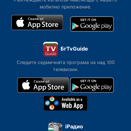
най-добра цена.
мобилно приложение.
БгTvGuide
Следите седмичната програма на над 100
телевизии.
iРадио