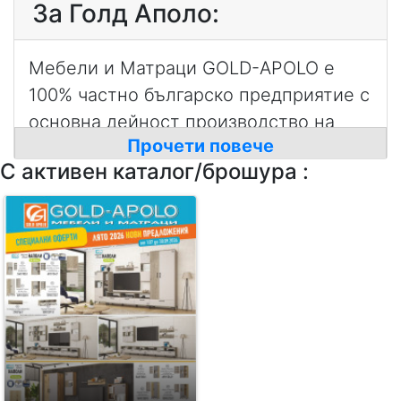
За Голд Аполо:
Мебели и Матраци GOLD-APOLO е
100% частно българско предприятие с
основна дейност производство на
Прочети повече
корпусни мебели, мека мебел и
С активен каталог/брошура :
матраци. Намира се в град Русе, на
брега на река Дунав. Градът е
известен с традиции в мебелното
производство, датиращи от 20 век.
Собственик на мебелна фабрика
GOLD-APOLO е "ГОЛД–АПОЛО" ООД.