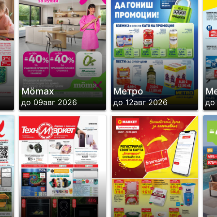
Mömax
Метро
М
до 09авг 2026
до 12авг 2026
до