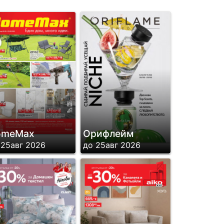
omeMax
Орифлейм
 25авг 2026
до 25авг 2026