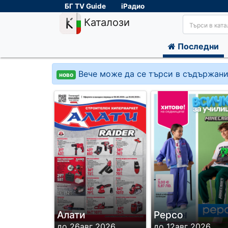
БГ TV Guide
iРадио
Каталози
Последни
Вече може да се търси в съдържани
ново
Алати
Pepco
до 26авг 2026
до 12авг 2026