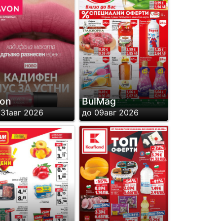
on
BulMag
 31авг 2026
до 09авг 2026