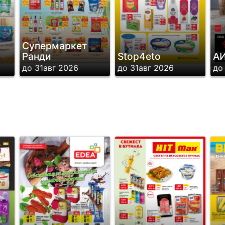
Супермаркет
Ранди
Stop4eto
А
до 31авг 2026
до 31авг 2026
до