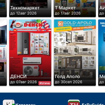
Техномаркет
Т Маркет
А
до 12авг 2026
до 17авг 2026
до
ДЕНСИ
Голд Аполо
М
до 07авг 2026
до 30сеп 2026
до
Изтича