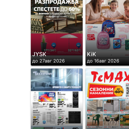
JYSK
KiK
до 27авг 2026
до 16авг 2026