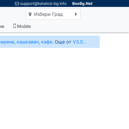
×
support@katalozi-bg.info
BoxBg.Net
Избери Град
ни
Moble
сирене
,
кашкавал
,
кафе
. Още от
V3.0...