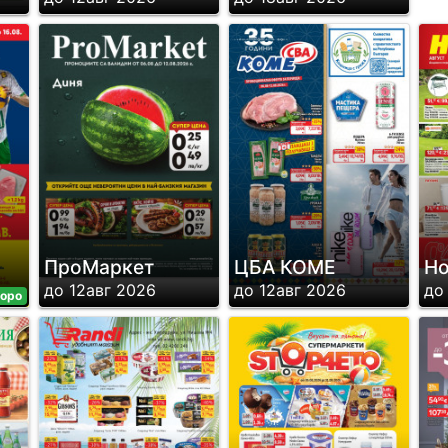
ПроМаркет
ЦБА КОМЕ
H
до 12авг 2026
до 12авг 2026
до
оро