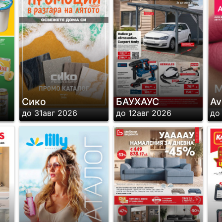
Сико
БАУХАУС
Av
до 31авг 2026
до 12авг 2026
до