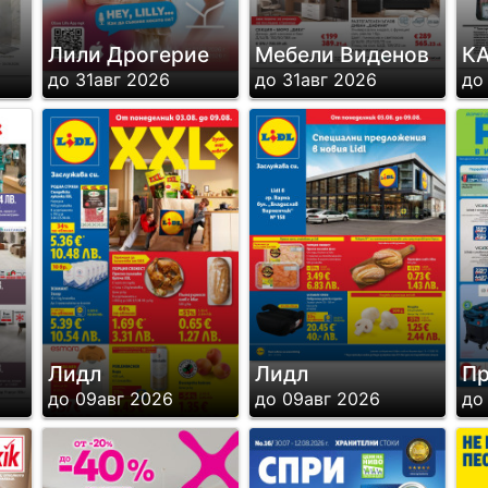
Лили Дрогерие
Мебели Виденов
КА
до 31авг 2026
до 31авг 2026
до
Лидл
Лидл
Пр
до 09авг 2026
до 09авг 2026
до