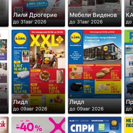
Лили Дрогерие
Мебели Виденов
КА
до 31авг 2026
до 31авг 2026
до
Лидл
Лидл
Пр
до 09авг 2026
до 09авг 2026
до