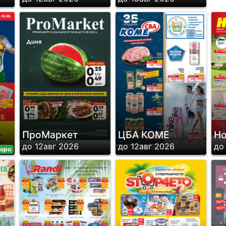
ПроМаркет
ЦБА КОМЕ
H
до 12авг 2026
до 12авг 2026
до
оро