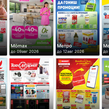
Mömax
Метро
М
до 09авг 2026
до 12авг 2026
до