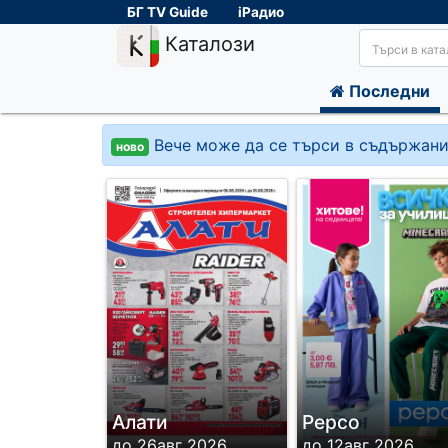
БГ TV Guide
iРадио
Каталози
Последни
Вече може да се търси в съдържани
ново
Алати
Pepco
до 26авг 2026
до 12авг 2026