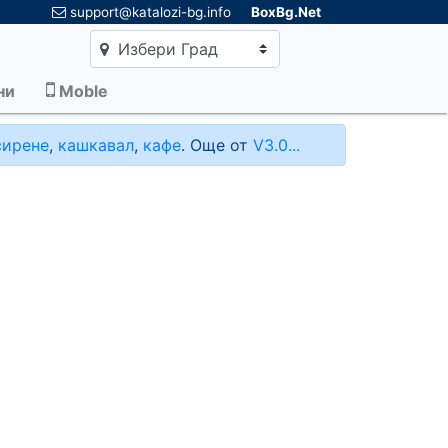
×
support@katalozi-bg.info
BoxBg.Net
Избери Град
ни
Moble
сирене
,
кашкавал
,
кафе
. Още от
V3.0...