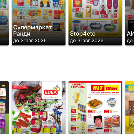
Супермаркет
Ранди
Stop4eto
А
до 31авг 2026
до 31авг 2026
до