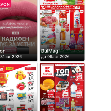
on
BulMag
 31авг 2026
до 09авг 2026