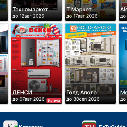
Техномаркет
Т Маркет
А
до 12авг 2026
до 17авг 2026
до
ДЕНСИ
Голд Аполо
М
до 07авг 2026
до 30сеп 2026
до
Изтича