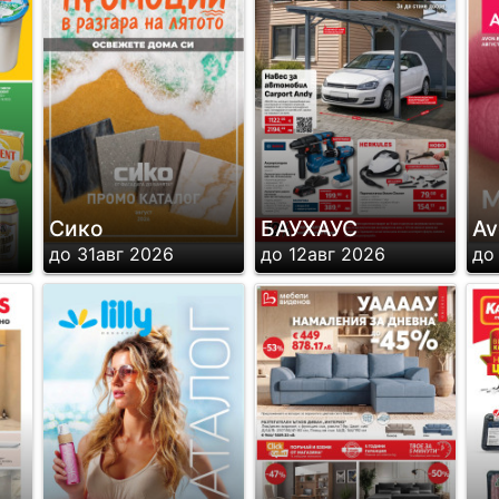
Сико
БАУХАУС
Av
до 31авг 2026
до 12авг 2026
до