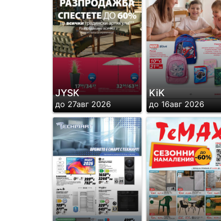
JYSK
KiK
до 27авг 2026
до 16авг 2026