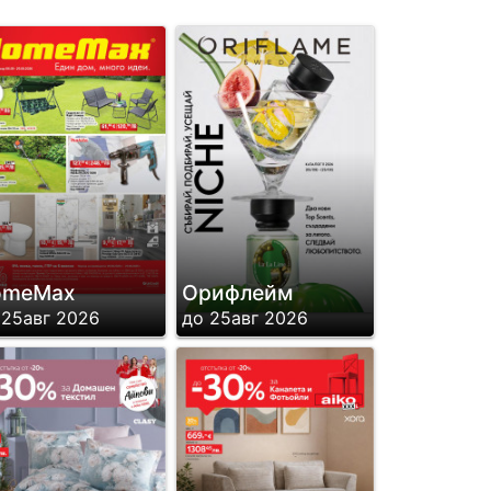
omeMax
Орифлейм
 25авг 2026
до 25авг 2026