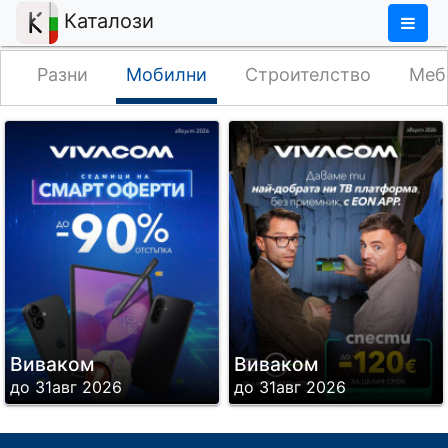
×
Каталози
Разни
Мобилни
Строителство
Меб
Виваком
Виваком
до 31авг 2026
до 31авг 2026