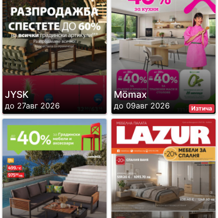
JYSK
Mömax
до 27авг 2026
до 09авг 2026
Изтича