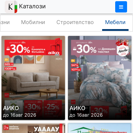
×
Каталози
азни
Мобилни
Строителство
Мебели
АИКО
АИКО
до 16авг 2026
до 16авг 2026