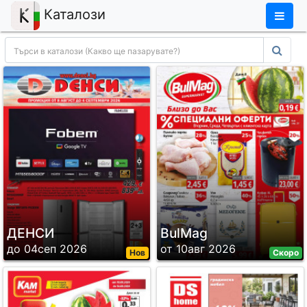
×
Каталози
ДЕНСИ
BulMag
до 04сеп 2026
от 10авг 2026
Нов
Скоро