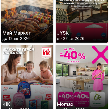
Май Маркет
JYSK
до 12авг 2026
до 27авг 2026
KiK
Mömax