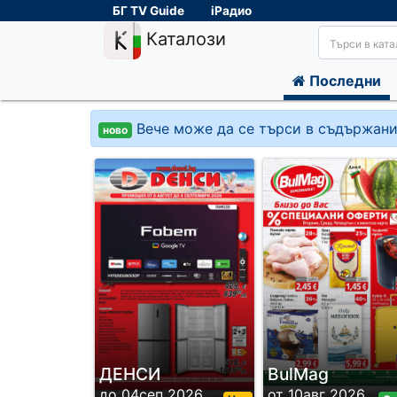
БГ TV Guide
iРадио
Каталози
Последни
Вече може да се търси в съдържани
ново
ДЕНСИ
BulMag
до 04сеп 2026
от 10авг 2026