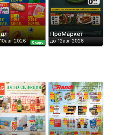
идл
ПроМаркет
 10авг 2026
до 12авг 2026
Скоро