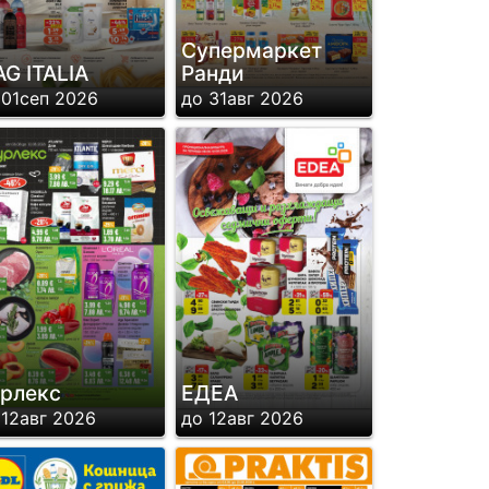
Супермаркет
G ITALIA
Ранди
 01сеп 2026
до 31авг 2026
рлекс
ЕДЕА
 12авг 2026
до 12авг 2026