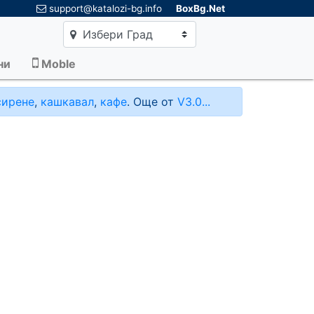
×
support@katalozi-bg.info
BoxBg.Net
Избери Град
ни
Moble
сирене
,
кашкавал
,
кафе
. Още от
V3.0...