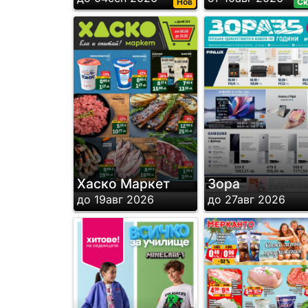
Нов
Ск
Хаско Маркет
Зора
до 19авг 2026
до 27авг 2026