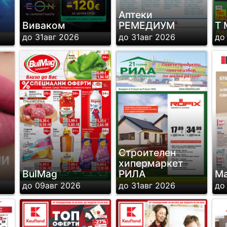
Аптеки
Виваком
РЕМЕДИУМ
Т 
до 31авг 2026
до 31авг 2026
до
Строителен
хипермаркет
BulMag
РИЛА
Ма
до 09авг 2026
до 31авг 2026
до