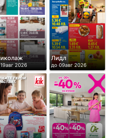
риколаж
Лидл
 19авг 2026
до 09авг 2026