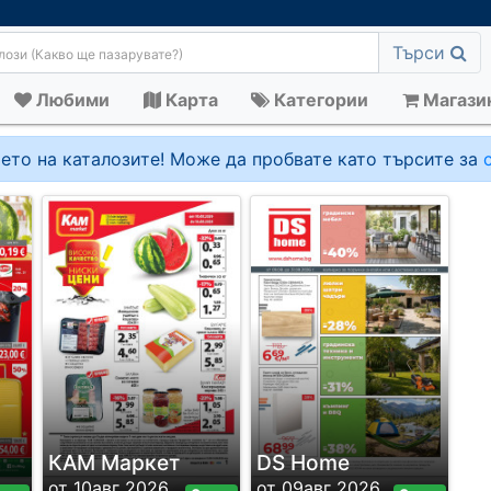
Търси
Любими
Карта
Категории
Магази
ето на каталозите! Може да пробвате като търсите за
КАМ Маркет
DS Home
от 10авг 2026
от 09авг 2026