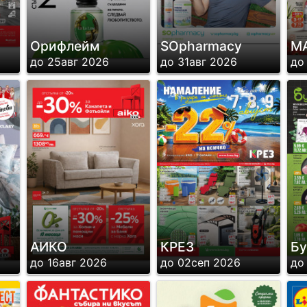
Орифлейм
SОpharmacy
MA
до 25авг 2026
до 31авг 2026
до
АИКО
КРЕЗ
Бу
до 16авг 2026
до 02сеп 2026
до