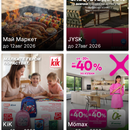
Май Маркет
JYSK
до 12авг 2026
до 27авг 2026
KiK
Mömax