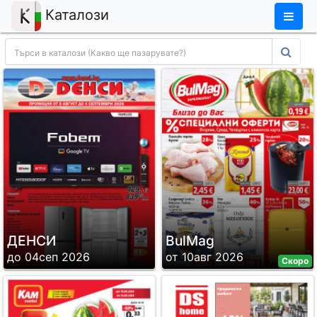
×
Каталози
ДЕНСИ
BulMag
до 04сеп 2026
от 10авг 2026
Скоро