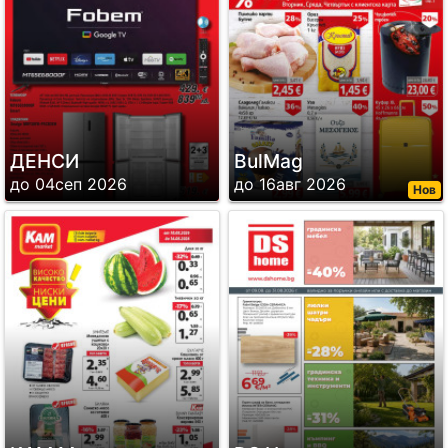
ДЕНСИ
BulMag
до 04сеп 2026
до 16авг 2026
Нов