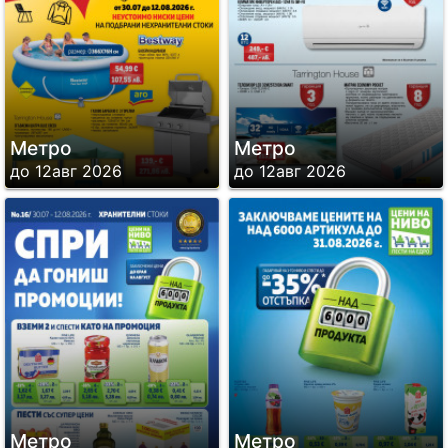
12 000 кв. м. Всеки магазин има
клиентски паркинг с повече от 500
парко-места.
Метро
Метро
до 12авг 2026
до 12авг 2026
Метро
Метро