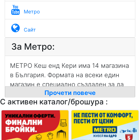
Метро
Сайт
За Метро:
МЕТРО Кеш енд Кери има 14 магазина
в България. Формата на всеки един
магазин е специално създаден за да
Прочети повече
осигури удобно пазаруване на
С активен каталог/брошура :
професионалните клиенти: хотели,
ресторанти и търговци. Търговската
площ на магазините варира от 6500-
9000 кв. м, а общата площ надхвърля