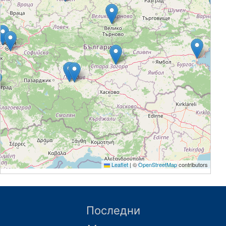
Leaflet
|
©
OpenStreetMap
contributors
Последни