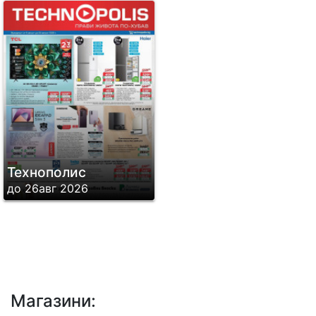
управлява 33 хипермаркета в 25
големи града на България. Седем от
обектите са в София, в столичните
квартали Младост, Люлин и Надежда,
и в моловете Сердика Център София,
The Mall, Bulgaria Mall и Paradise
Center, а останалите са в Пловдив,
Варна, Русе, Бургас, Стара Загора,
Технополис
Плевен, Велико Търново, Враца,
до 26авг 2026
Шумен, Сливен, Благоевград, Добрич,
Ямбол, Кюстендил, Пазарджик,
Кърджали, Перник, Силистра, Видин,
Монтана, Разград, Хасково, Габрово и
Сандански. В ТЕХНОПОЛИС
Магазини:
потребителите ще намерят над 25