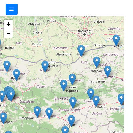
000 уреди и аксесоари за дома, офиса
и автомобила. Хипермаркетите от
веригата са обзаведени и подредени
+
с идеята да са уютни и удобни за
−
клиентите. Продуктите са лесно
достъпни и изложени така, че
посетителите да имат възможност да
докоснат, да хванат в ръка и да
разгледат различните уреди. По този
начин, те могат да се запознаят с
продукта още преди покупката и по-
лесно да изберат това, което им
допада най-много. ТЕХНОПОЛИС
събира под един покрив всичко от
света на техниката, разпределено в