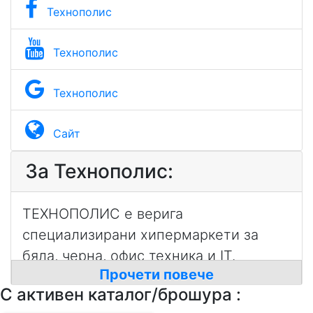
Технополис
Технополис
Технополис
Сайт
За Технополис:
ТЕХНОПОЛИС е верига
специализирани хипермаркети за
бяла, черна, офис техника и IT.
Прочети повече
Първият ТЕХНОПОЛИС отваря врати
С активен каталог/брошура :
през 2001 г., а днес вече, компанията