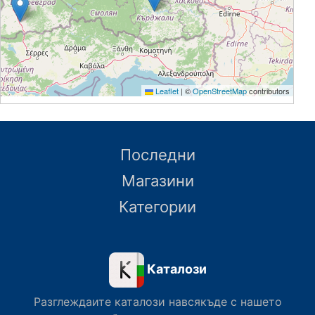
няколко основни сектора.
Leaflet
|
©
OpenStreetMap
contributors
Последни
Магазини
Категории
Каталози
Разглеждаите каталози навсякъде с нашето