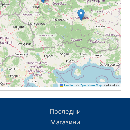
Leaflet
|
©
OpenStreetMap
contributors
Последни
Магазини