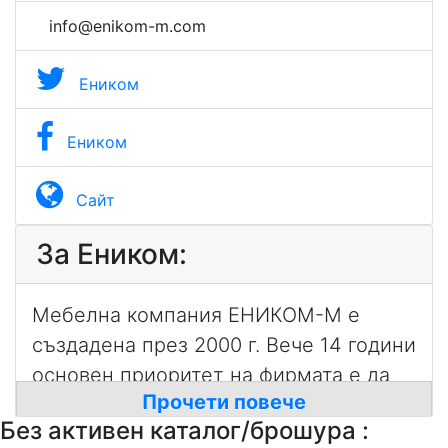
info@enikom-m.com
Eником
Eником
Сайт
За Eником:
Мебелна компания ЕНИКОМ-М е
създадена през 2000 г. Вече 14 години
основен приоритет на фирмата е да
Прочети повече
създава уют, хармония и красота на
Без активен каталог/брошура :
разумни цени, предлагайки всичко