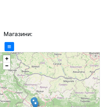
необходимо, за да бъдете "Добре
дошли у дома". Обзавеждане за
всички помещения, осветление и
аксесоари, с които се постига
необходимата завършеност и уют на
Магазини:
дома ще впечатлят и най-
претенциозните сред вас. Еником-М
предлага широка гама от продукти и
+
асортимент, който непрекъснато се
−
обновява. Всички артикули са с
доказано качество и произход от
водещи световни и български
производители. Компанията разполага
с 3 магазина на територията на град
София.