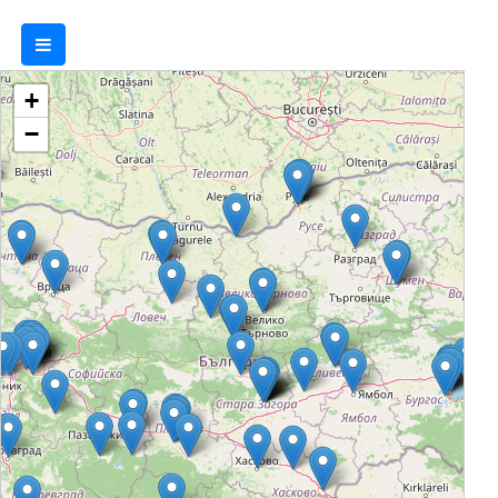
транжорна за свежо месо, както и с
пекарна. Наскоро започна
въвеждането на приготвяне на свежи
+
плодови и зеленчукови салати и фреш
−
на място в някои от магазините. BILLA
България развива усилено и
собствените си марки BILLA Brand,
BILLA Premium и Clever, като голяма
част от артикулите под тези брандове
– млечни и месни продукти, пчелен
мед, лютеница и др., са произведени в
България.