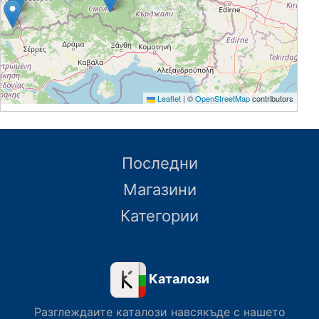
Leaflet
|
©
OpenStreetMap
contributors
Последни
Магазини
Категории
Каталози
Разглеждаите каталози навсякъде с нашето