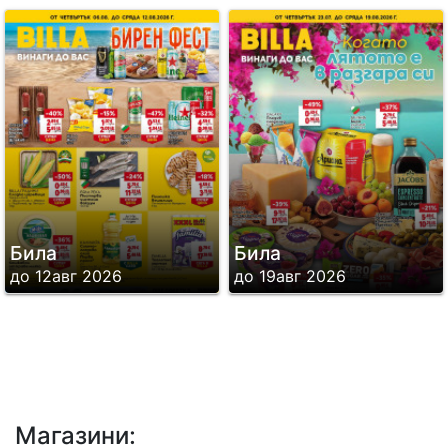
зеленчуци, отгледани в над 150
градини в България с подкрепата на
BILLA експерти; гарантирано топли
ястия, приготвени на всеки 30 минути
по здравословен начин без пържене;
винаги топъл хляб, изпечен на всеки
30 минути от BILLA пекари,
сертифицирани от Министерство на
Била
Била
образованието и науката; свежо месо
до 12авг 2026
до 19авг 2026
и деликатеси, както и всичко
необходимо за ежедневното
пазаруване сред асортимент от
специално подбрани, качествени
стоки и топ марки. Повечето от
Магазини:
магазините разполагат със собствена