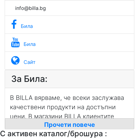
info@billa.bg
Била
Била
Сайт
За Била:
В BILLA вярваме, че всеки заслужава
качествени продукти на достъпни
цени. В магазини BILLA клиентите
Прочети повече
могат да намерят познатите със
С активен каталог/брошура :
своето качество и свежест плодове и