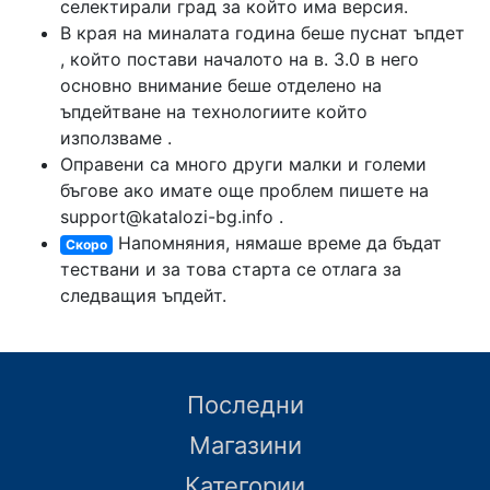
селектирали град за който има версия.
В края на миналата година беше пуснат ъпдет
, който постави началото на в. 3.0 в него
основно внимание беше отделено на
ъпдейтване на технологиите който
използваме .
Оправени са много други малки и големи
бъгове ако имате още проблем пишете на
support@katalozi-bg.info .
Напомняния, нямаше време да бъдат
Скоро
тествани и за това старта се отлага за
следващия ъпдейт.
Последни
Магазини
Категории