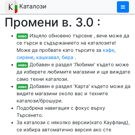
×
Каталози
Промени в. 3.0 :
Изцяло обновено търсене , вече може да
ново
се търси в съдържанието на каталозите!
Може да пробвате като търсите за
кафе
,
сирене
,
кашкавал
,
бира
.
Добавен е раздел 'Любими' където може
ново
да изберете любимите магазини и ще виждате
само техни каталози.
Добавен е раздел 'Карта' където може да
ново
видите магазини около вас и техните
каталози/брошури.
Подобрена навигация с фокус върху
Търсенето.
За каталози с няколко версии(като Кауфланд),
се избира автоматично версия ако сте