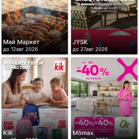
Май Маркет
JYSK
до 12авг 2026
до 27авг 2026
KiK
Mömax