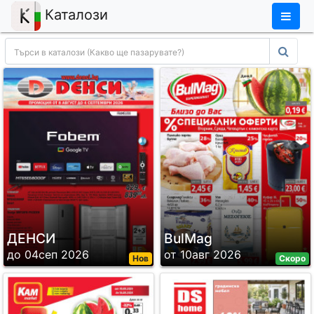
×
Каталози
ДЕНСИ
BulMag
до 04сеп 2026
от 10авг 2026
Нов
Скоро