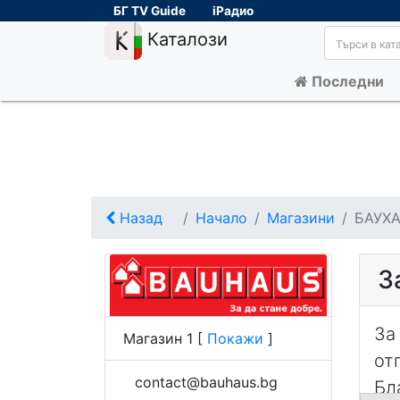
БГ TV Guide
iРадио
Каталози
Последни
Назад
Начало
Магазини
БАУХ
З
За
Магазин 1
[
Покажи
]
от
contact@bauhaus.bg
Бл