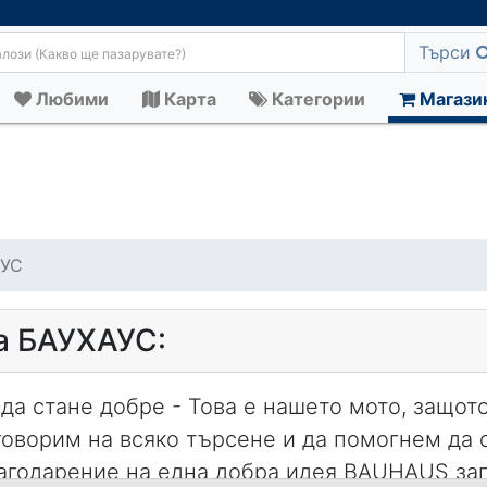
Търси
Любими
Карта
Категории
Магази
АУС
а БАУХАУС:
 да стане добре - Това е нашето мото, защот
говорим на всяко търсене и да помогнем да 
агодарение на една добра идея BAUHAUS зап