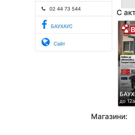
пр
02 44 73 544
С ак
ко
ма
БАУХАУС
на
са
Сайт
Ге
Ра
мя
ра
ко
БАУХ
ко
до 12
Мн
с 
Магазини:
в 
сп