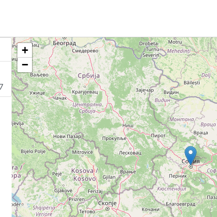
нландия, Исландия, Хърватия, Норвегия, Авс
овения, Словакия, Испания, Република Чехия,
збира се в Германия.
+
−
7