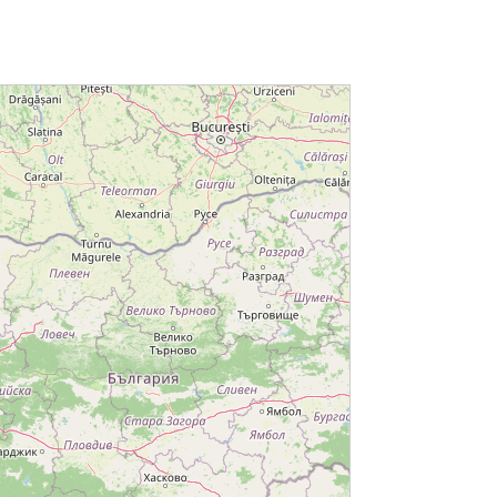
трия, Швеция, Швейцария,
 Турция, Унгария, Холандия и