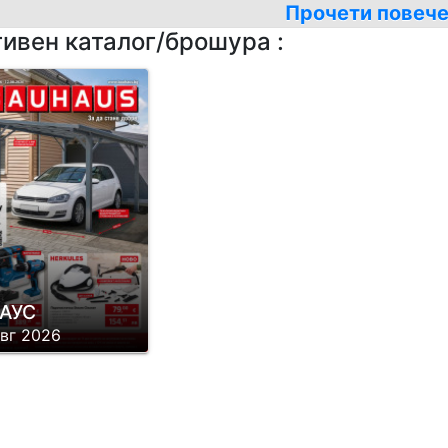
Прочети повеч
ез 1960-а година. Тя отдавна се е превърнала
тивен каталог/брошура :
йто преди повече от 50 години е търсил инс
териали, бои и други, е трябвало да ходи от 
мери всичко необходимо. Когато DIY - идеята (
м) набира сила, BAUHAUS е първата верига, к
рмания. Концепцията: BAUHAUS представя се
ботилницата, Дома и Градината и предлага п
сто. От самото начало през 1960-а година 
знообразие за специализирана търговия, до
нсултиране, клиентско ориентирано обслужва
АУС
нцепция BAUHAUS получава широк отзвук и о
авг 2026
ого отдавна веригата принадлежи към водещ
всеобхватния си асортимент, който надхвърл
15 търговски отдела. Днес компанията е пред
ециализирани центрове в цяла Европа: в Бълг