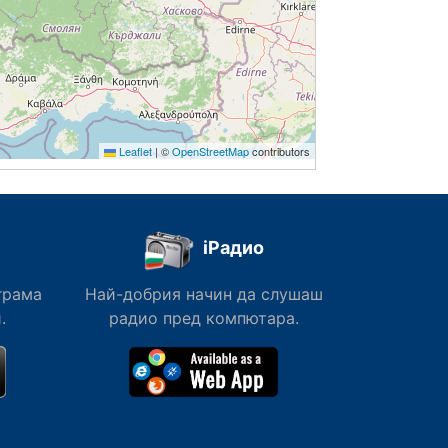
Leaflet
|
©
OpenStreetMap
contributors
iРадио
грама
Най-добрия начин да слушаш
.
радио пред компютара.