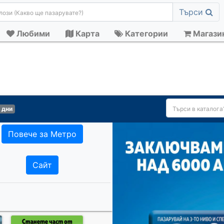
Търси
Любими
Карта
Категории
Магази
 дни
Повече за Метро
Сайт