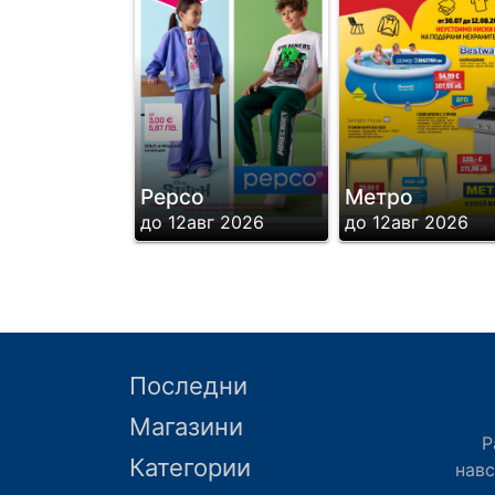
Pepco
Метро
Стр.13
Стр.14
до 12авг 2026
до 12авг 2026
Последни
Магазини
Р
Стр.16
Стр.17
Категории
нав