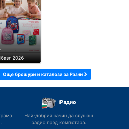
K
16авг 2026
Още брошури и каталози за Разни
iРадио
грама
Най-добрия начин да слушаш
.
радио пред компютара.