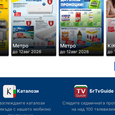
Метро
Метро
Ki
Стр.15
до 12авг 2026
до 12авг 2026
до 
Каталози
БгTvGuide
азглеждаите каталози
Следите седмичната про
Стр.18
сякъде с нашето мобилно
на над 100 телевизии