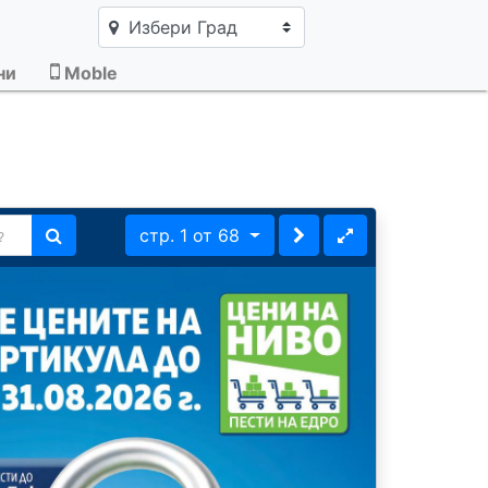
×
Избери Град
ни
Moble
стр.
1
от 68