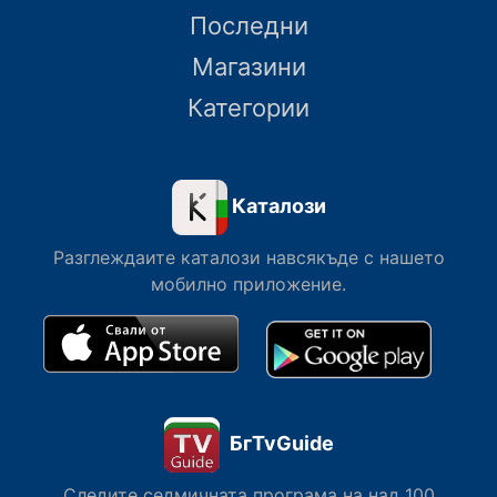
Последни
Магазини
Категории
Каталози
Разглеждаите каталози навсякъде с нашето
мобилно приложение.
БгTvGuide
Следите седмичната програма на над 100