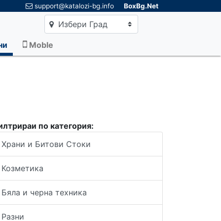
×
support@katalozi-bg.info
BoxBg.Net
Избери Град
ни
Moble
илтрираи по категория:
Храни и Битови Стоки
Козметика
Бяла и черна техника
Разни