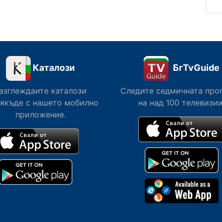
Каталози
БгTvGuide
азглеждаите каталози
Следите седмичната про
сякъде с нашето мобилно
на над 100 телевизии
приложение.