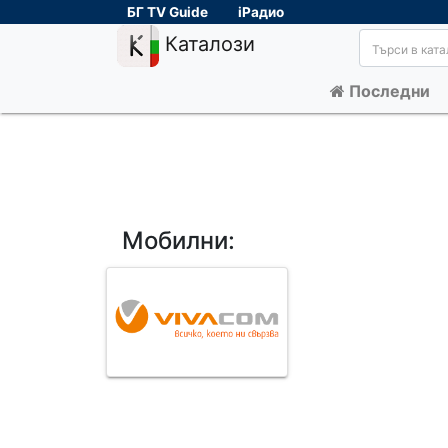
БГ TV Guide
iРадио
Каталози
Последни
Мобилни: