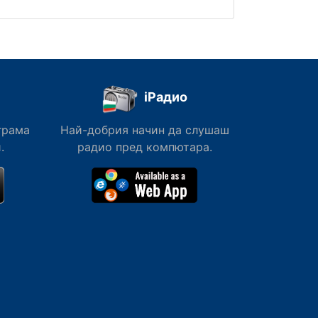
iРадио
грама
Най-добрия начин да слушаш
.
радио пред компютара.